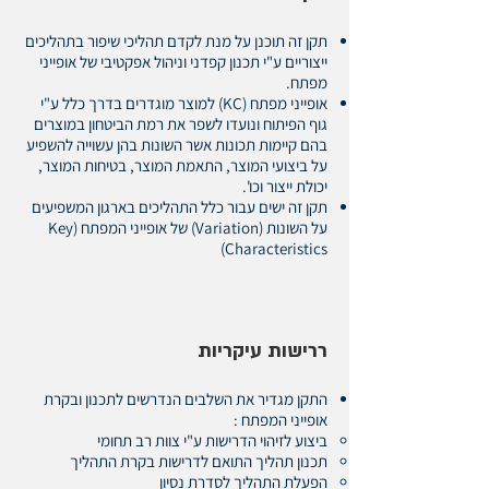
תקן זה תוכנן על מנת לקדם תהליכי שיפור בתהליכים
ייצוריים ע"י תכנון קפדני וניהול אפקטיבי של אופייני
מפתח.
אופייני מפתח (KC) למוצר מוגדרים בדרך כלל ע"י
גוף הפיתוח ונועדו לשפר את רמת הביטחון במוצרים
בהם קיימות תכונות אשר השונות בהן עשוייה להשפיע
על ביצועי המוצר, התאמת המוצר, בטיחות המוצר,
יכולת ייצור וכו'.
תקן זה ישים עבור כלל התהליכים בארגון המשפיעים
על השונות (Variation) של אופייני המפתח (Key
Characteristics)
ררישות עיקריות
התקן מגדיר את השלבים הנדרשים לתכנון ובקרת
אופייני המפתח :
ביצוע לזיהוי הדרישות ע"י צוות רב תחומי​
תכנון תהליך התואם לדרישות בקרת התהליך
הפעלת התהליך לסדרת נסיון