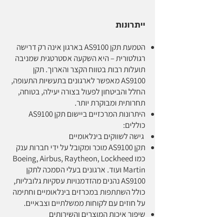
ייתרונות
הטמעת תקן AS9100 בארגון אינה רק דרישה
רגולטורית – היא השקעה אסטרטגית שמניבה
תועלות רבות בטווח הקצר והארוך. תקן
AS9100 מאפשר לארגונים בתעשיות התעופה,
החלל והביטחון לפעול בצורה יעילה, בטוחה,
תחרותית ומבוקרת יותר.
היתרונות המרכזיים ביישום תקן AS9100
כוללים:
גישה לשווקים בינלאומיים
תקן AS9100 מוכר ומקובל על ידי חברות ענק
כמו Boeing, Airbus, Raytheon, Lockheed
Martin ועוד. ארגונים בעלי הסמכה לתקן
AS9100 נהנים מהזדמנויות עסקיות גלובליות,
כולל השתתפות במכרזים בינלאומיים וחתימה
על חוזים עם לקוחות ממשלתיים וצבאיים.
שיפור איכות המוצרים והשירותים