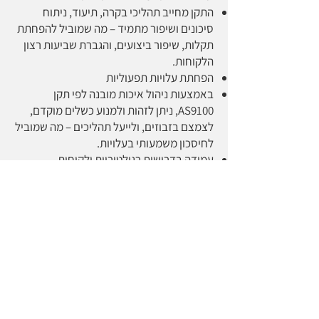
התקן מחייב תהליכי בקרה, תיעוד, ניתוח
סיכונים ושיפור מתמיד – מה שמוביל להפחתת
תקלות, שיפור ביצועים, והגברת שביעות רצון
הלקוחות.
הפחתת עלויות תפעוליות
באמצעות ניהול איכות מובנה לפי תקן
AS9100, ניתן לזהות ולמנוע כשלים מוקדם,
לצמצם בזבוזים, ולייעל תהליכים – מה שמוביל
לחיסכון משמעותי בעלויות.
עמידה בדרישות רגולטוריות ולקוחות
תקן AS9100 כולל מנגנונים לניהול תצורה,
ניהול FOD, ניהול מאפיינים קריטיים, בקרת
ספקים ועוד – כל אלו מאפשרים עמידה
בדרישות מחמירות של לקוחות ורגולטורים
בתעשיות הביטחוניות.
חיזוק המוניטין והאמינות
הסמכה לתקן AS9100 משדרת ללקוחות
ולשותפים עסקיים שהארגון פועל לפי
סטנדרטים בינלאומיים מחמירים, מה שמחזק