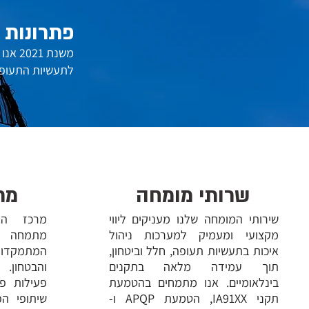
פתרונות 
25
משנת 
YEARS
לתעשיות התעופה
שרותי מומחה
מר
שירותי המומחה שלנו מעניקים ליווי
מרכז הה
מקצועי ומעמיק למערכות ניהול
מתמחה ב
איכות בתעשיות תעופה, חלל וביטחון,
המתמקדו
תוך עמידה מלאה בתקנים
והבטחון. 
בינלאומיים. אנו מתמחים בהטמעת
פעילות פ
תקני IA91XX, הטמעת APQP ו-
שיתופי ה