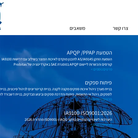
צרו קשר
משאבים
הטמעת APQP /PPAP
הטמעת התקן AS/IA9145 לתכנון מוקדם לאיכות המוצר בשילוב עם דרישות IA9100
קורסים והכשרות ליישום APQP במסגרת SAE באקרדיטציה של Probitas
פרטים נוספים >
פיתוח ספקים
בניית מערך ניהול איכות ספקים מקצה לקצה. בניית קריטריונים לניהול סיכונים, בניי
לספקים, ניהול אי התאמות, פיתוח והדרכת ספקים וביצוע מבדקים, בניית דשבורד ל
פרטים נוספים >
IA9100 ISO9001:2026
היערכות לשינויים הצפויים בתקני IAQG ו-ISO9001 מהדורה 2026
פרטים נוספים >