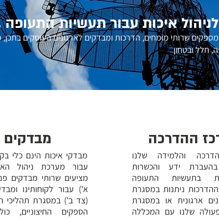
לניהול איכות עבור תעשיות התעופה ,
2021 אנו מספקים שרותי מומחים, הדרכות ומבדקים לארגונים העוסקים בתכן,
, חלל ובטחון
כז ההדרכה
מבדקים
דרכה והלמידה שלנו
מבדקי איכות הינם כלי בק
העברת ידע והכשרות
עבור מערכת ניהול האיכ
ת בתעשיות התעופה
מציעים שרותי מבדקים פני
ההדרכות ניתנות במסגרת
א') עבור לקוחותינו ומבד
נים ארגונית או במסגרת
(צד ב') במסגרת תהליכי 
פעולה שלנו עם המכללה
הספקים החיצוניים, כול