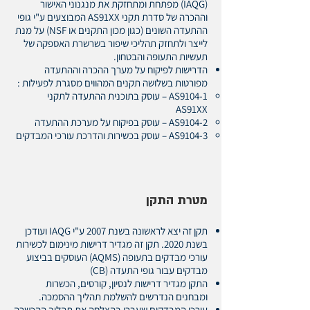
(IAQG) מפתחת ומתחזקת את מנגנוני האישור
וההכרה של סדרת תקני AS91XX המבוצעים ע"י גופי
ההתעדה השונים (כגון מכון התקנים או NSF) על מנת
לייצר ולתחזק תהליכי שיפור בשרשרת האספקה של
תעשיות התעופה והבטחון.
הדרישות לפיקוח על מערך ההכרה וההתעדה
מפורטות בשלושה תקנים המהווים מסגרת לפעילות :​​
AS9104-1 – עוסק בתוכנית ההתעדה לתקני
AS91XX
AS9104-2 – עוסק בפיקוח על מערכת ההתעדה
AS9104-3 – עוסק בכשירות והדרכת עורכי המבדקים
מטרת התקן
תקן זה יצא לראשונה בשנת 2007 ע"י IAQG ועודכן
בשנת 2020. תקן זה מגדיר דרישות מינימום לכשירות
עורכי מבדקים בתעופה (AQMS) העוסקים בביצוע
מבדקים עבור גופי התעדה (CB)
התקן מגדיר דרישות לנסיון, קורסים, הכשרות
ומבחנים הנדרשים להשלמת תהליך ההסמכה.
עורכי המבדקים שעברו בהצלחה את תהליך ההכשרה