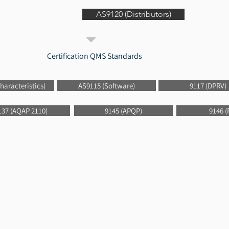
AS9120 (Distributors)
Certification QMS Standards
haracteristics)
AS9115 (Software)
9117 (DPRV)
137 (AQAP 2110)
9145 (APQP)
9146 (