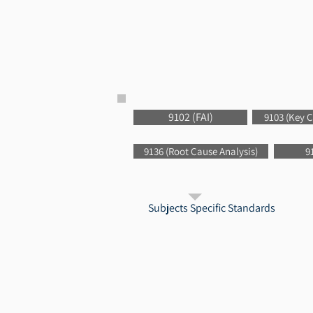
9102 (FAI)
9103 (Key C
9136 (Root Cause Analysis)
9
Subjects Specific Standards