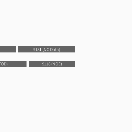
9131 (NC Data)
FOD)
9116 (NOE)